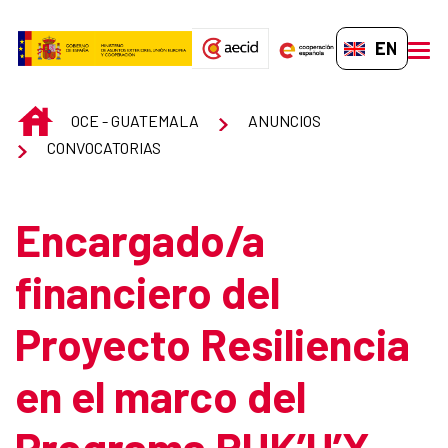
Skip to Main Content
EN-GB
men
INICIO
OCE - GUATEMALA
ANUNCIOS
CONVOCATORIAS
Encargado/a
financiero del
Proyecto Resiliencia
en el marco del
Programa RUK’U’X