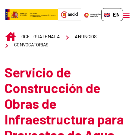
Skip to Main Content
EN-GB
men
INICIO
OCE - GUATEMALA
ANUNCIOS
CONVOCATORIAS
Servicio de
Construcción de
Obras de
Infraestructura para
Proyectos de Agua