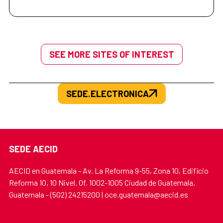
SEE MORE SITES OF INTEREST
SEDE.ELECTRONICA
SEDE AECID
AECID en Guatemala - Av. La Reforma 9-55, Zona 10, Edificio
Reforma 10, 10 Nivel. Of. 1002-1005 Ciudad de Guatemala,
Guatemala - (502) 24215200 | oce.guatemala@aecid.es