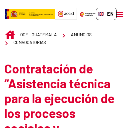
Skip to Main Content
EN-GB
men
INICIO
OCE - GUATEMALA
ANUNCIOS
CONVOCATORIAS
Contratación de
“Asistencia técnica
para la ejecución de
los procesos
sociales y