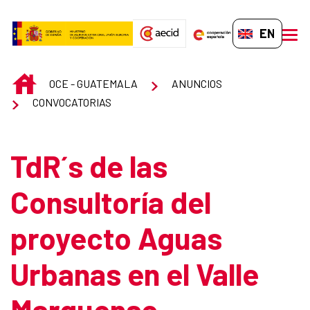
Skip to Main Content
EN-GB
men
INICIO
OCE - GUATEMALA
ANUNCIOS
CONVOCATORIAS
TdR´s de las
Consultoría del
proyecto Aguas
Urbanas en el Valle
Marquense