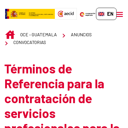
Skip to Main Content
EN-GB
men
INICIO
OCE - GUATEMALA
ANUNCIOS
CONVOCATORIAS
Términos de
Referencia para la
contratación de
servicios
profesionales para la