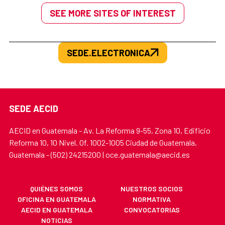
SEE MORE SITES OF INTEREST
SEDE.ELECTRONICA
SEDE AECID
AECID en Guatemala - Av. La Reforma 9-55, Zona 10, Edificio
Reforma 10, 10 Nivel. Of. 1002-1005 Ciudad de Guatemala,
Guatemala - (502) 24215200 | oce.guatemala@aecid.es
QUIÉNES SOMOS
NUESTROS SOCIOS
OFICINA EN GUATEMALA
NORMATIVA
AECID EN GUATEMALA
CONVOCATORIAS
NOTICIAS