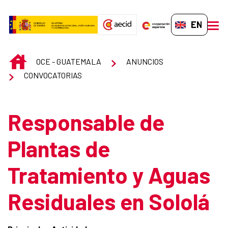
Skip to Main Content
EN-GB
men
INICIO
OCE - GUATEMALA
ANUNCIOS
CONVOCATORIAS
Responsable de
Plantas de
Tratamiento y Aguas
Residuales en Sololá