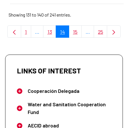
Showing 131 to 140 of 241 entries.
1
...
13
14
15
...
25
Page
Intermediate Pages Use TAB to navigate.
Page
Page
Page
Intermediate Page
Page
LINKS OF INTEREST
Cooperación Delegada
Water and Sanitation Cooperation
Fund
AECID abroad