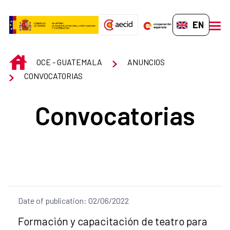
Skip to Main Content
EN-GB
men
INICIO
OCE - GUATEMALA
ANUNCIOS
CONVOCATORIAS
Convocatorias
Date of publication: 02/06/2022
Title of the announcement:
Formación y capacitación de teatro para