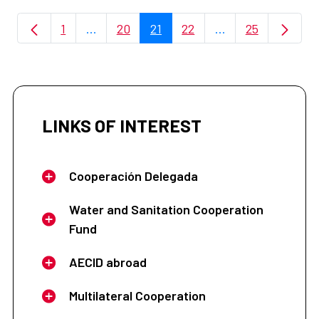
1
...
20
21
22
...
25
Page
Intermediate Pages Use TAB to navigate.
Page
Page
Page
Intermediate Page
Page
LINKS OF INTEREST
Cooperación Delegada
Water and Sanitation Cooperation
Fund
AECID abroad
Multilateral Cooperation