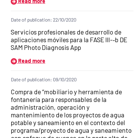
Read more
Date of publication: 22/10/2020
Title of the announcement:
Servicios profesionales de desarrollo de
aplicaciones móviles para la FASE III-­‐b DE
SAM Photo Diagnosis App
Read more
Date of publication: 09/10/2020
Title of the announcement:
Compra de “mobiliario y herramienta de
fontanería para responsables de la
administración, operación y
mantenimiento de los proyectos de agua
potable y saneamiento en el contexto del
programa/proyecto de agua y saneamiento
con enfoque de cuenca en la parte alta de