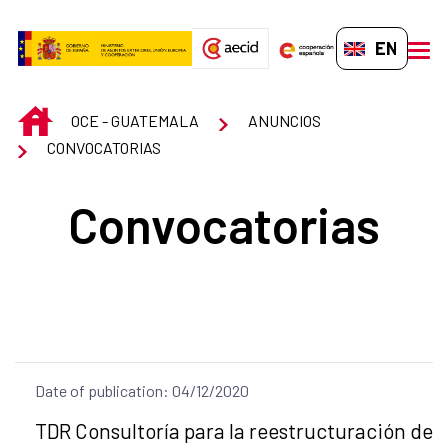
Skip to Main Content
EN-GB
men
INICIO
OCE - GUATEMALA
ANUNCIOS
CONVOCATORIAS
Convocatorias
Date of publication: 04/12/2020
Title of the announcement:
TDR Consultoría para la reestructuración de