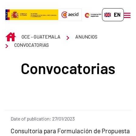
Skip to Main Content
EN-GB
men
INICIO
OCE - GUATEMALA
ANUNCIOS
CONVOCATORIAS
Convocatorias
Date of publication: 27/01/2023
Title of the announcement:
Consultoría para Formulación de Propuesta