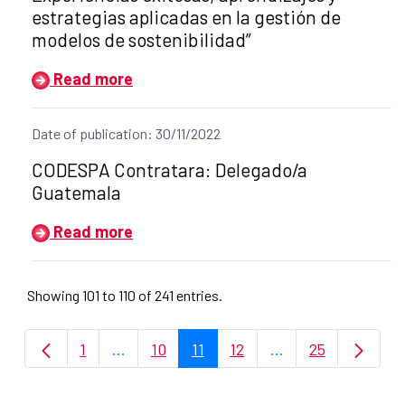
estrategias aplicadas en la gestión de
modelos de sostenibilidad”
Read more
Date of publication: 30/11/2022
Title of the announcement:
CODESPA Contratara: Delegado/a
Guatemala
Read more
Showing 101 to 110 of 241 entries.
1
...
10
11
12
...
25
Page
Intermediate Pages Use TAB to navigate.
Page
Page
Page
Intermediate Page
Page