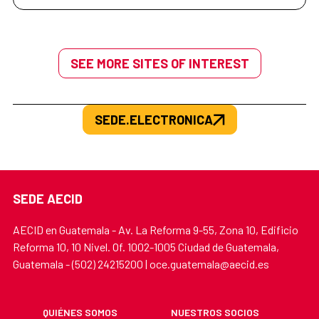
SEE MORE SITES OF INTEREST
SEDE.ELECTRONICA
SEDE AECID
AECID en Guatemala - Av. La Reforma 9-55, Zona 10, Edificio
Reforma 10, 10 Nivel. Of. 1002-1005 Ciudad de Guatemala,
Guatemala - (502) 24215200 | oce.guatemala@aecid.es
QUIÉNES SOMOS
NUESTROS SOCIOS