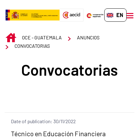
Skip to Main Content
EN-GB
men
INICIO
OCE - GUATEMALA
ANUNCIOS
CONVOCATORIAS
Convocatorias
Date of publication: 30/11/2022
Title of the announcement:
Técnico en Educación Financiera