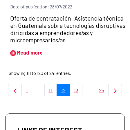
Date of publication: 28/07/2022
Title of the announcement:
Oferta de contratación: Asistencia técnica
en Guatemala sobre tecnologías disruptivas
dirigidas a emprendedores/as y
microempresarios/as
Read more
Showing 111 to 120 of 241 entries.
1
...
11
12
13
...
25
Page
Intermediate Pages Use TAB to navigate.
Page
Page
Page
Intermediate Page
Page
LINKS OF INTEREST