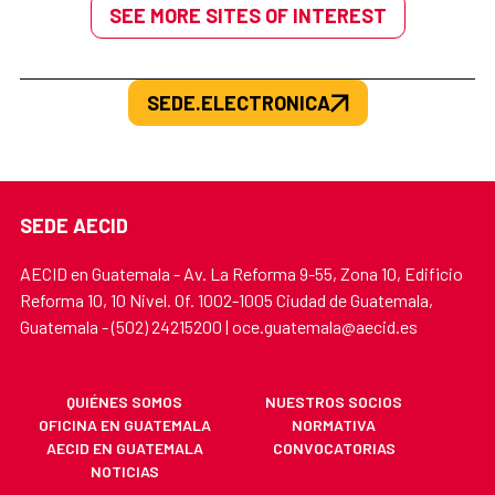
SEE MORE SITES OF INTEREST
SEDE.ELECTRONICA
SEDE AECID
AECID en Guatemala - Av. La Reforma 9-55, Zona 10, Edificio
Reforma 10, 10 Nivel. Of. 1002-1005 Ciudad de Guatemala,
Guatemala - (502) 24215200 | oce.guatemala@aecid.es
QUIÉNES SOMOS
NUESTROS SOCIOS
OFICINA EN GUATEMALA
NORMATIVA
AECID EN GUATEMALA
CONVOCATORIAS
NOTICIAS