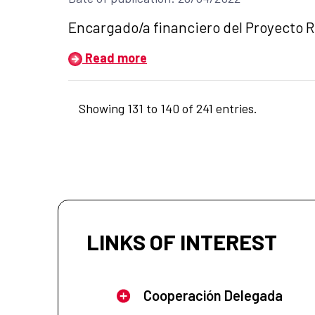
Title of the announcement:
Encargado/a financiero del Proyecto Re
Read more
Showing 131 to 140 of 241 entries.
LINKS OF INTEREST
Cooperación Delegada