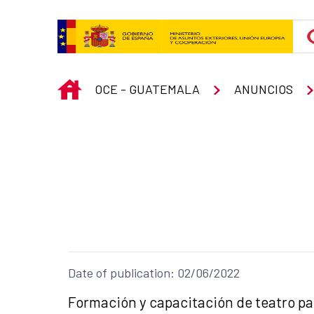
Skip to Main Content
INICIO
OCE - GUATEMALA
ANUNCIOS
Date of publication: 02/06/2022
Title of the announcement:
Formación y capacitación de teatro p