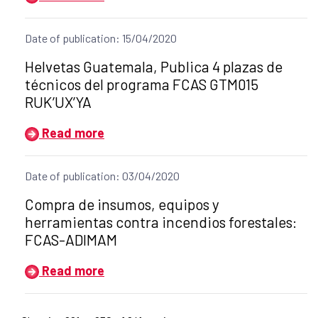
Date of publication: 15/04/2020
Title of the announcement:
Helvetas Guatemala, Publica 4 plazas de
técnicos del programa FCAS GTM015
RUK’UX’YA
Read more
Date of publication: 03/04/2020
Title of the announcement:
Compra de insumos, equipos y
herramientas contra incendios forestales:
FCAS-ADIMAM
Read more