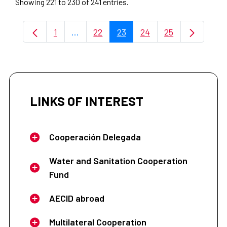
Showing 221 to 230 of 241 entries.
1
...
22
23
24
25
Page
Intermediate Pages Use TAB to navigat
Page
Page
Page
Page
LINKS OF INTEREST
Cooperación Delegada
Water and Sanitation Cooperation
Fund
AECID abroad
Multilateral Cooperation