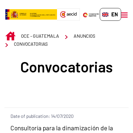
Skip to Main Content
EN-GB
men
INICIO
OCE - GUATEMALA
ANUNCIOS
CONVOCATORIAS
Convocatorias
Date of publication: 14/07/2020
Title of the announcement:
Consultoría para la dinamización de la