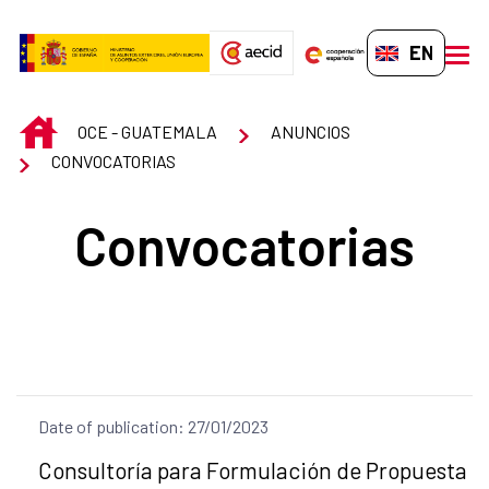
Skip to Main Content
EN-GB
men
INICIO
OCE - GUATEMALA
ANUNCIOS
CONVOCATORIAS
Convocatorias
Date of publication: 27/01/2023
Title of the announcement:
Consultoría para Formulación de Propuesta