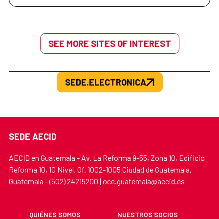
SEE MORE SITES OF INTEREST
SEDE.ELECTRONICA
SEDE AECID
AECID en Guatemala - Av. La Reforma 9-55, Zona 10, Edificio
Reforma 10, 10 Nivel. Of. 1002-1005 Ciudad de Guatemala,
Guatemala - (502) 24215200 | oce.guatemala@aecid.es
QUIÉNES SOMOS
NUESTROS SOCIOS