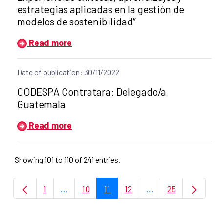
estrategias aplicadas en la gestión de
modelos de sostenibilidad”
Read more
Date of publication: 30/11/2022
Title of the announcement:
CODESPA Contratara: Delegado/a
Guatemala
Read more
Showing 101 to 110 of 241 entries.
1
...
10
11
12
...
25
Page
Intermediate Pages Use TAB to navigate.
Page
Page
Page
Intermediate Page
Page