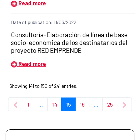
Read more
Date of publication: 11/03/2022
Title of the announcement:
Consultoría-Elaboración de línea de base
socio-económica de los destinatarios del
proyecto RED EMPRENDE
Read more
Showing 141 to 150 of 241 entries.
1
...
14
15
16
...
25
Page
Intermediate Pages Use TAB to navigate.
Page
Page
Page
Intermediate Page
Page