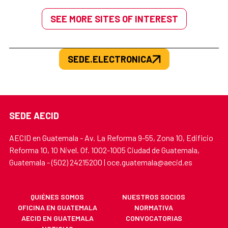
SEE MORE SITES OF INTEREST
SEDE.ELECTRONICA
SEDE AECID
AECID en Guatemala - Av. La Reforma 9-55, Zona 10, Edificio
Reforma 10, 10 Nivel. Of. 1002-1005 Ciudad de Guatemala,
Guatemala - (502) 24215200 | oce.guatemala@aecid.es
QUIÉNES SOMOS
NUESTROS SOCIOS
OFICINA EN GUATEMALA
NORMATIVA
AECID EN GUATEMALA
CONVOCATORIAS