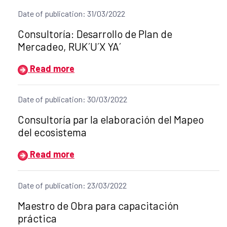
Date of publication: 31/03/2022
Title of the announcement:
Consultoría: Desarrollo de Plan de
Mercadeo, RUK´U´X YA´
Read more
Date of publication: 30/03/2022
Title of the announcement:
Consultoría par la elaboración del Mapeo
del ecosistema
Read more
Date of publication: 23/03/2022
Title of the announcement:
Maestro de Obra para capacitación
práctica