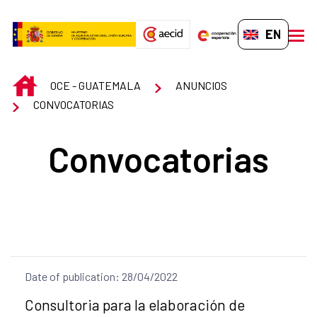
Skip to Main Content
EN-GB
men
INICIO
OCE - GUATEMALA
ANUNCIOS
CONVOCATORIAS
Convocatorias
Date of publication: 28/04/2022
Title of the announcement:
Consultoria para la elaboración de