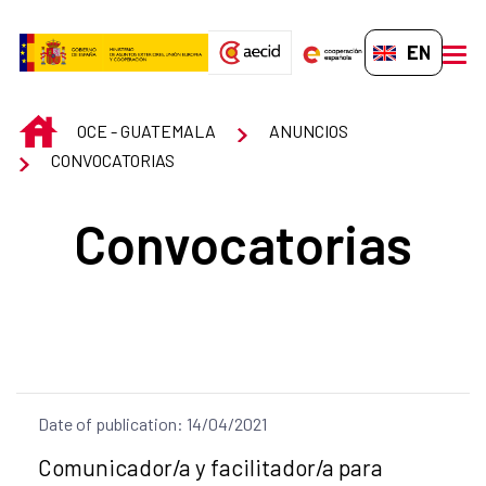
Skip to Main Content
EN-GB
men
INICIO
OCE - GUATEMALA
ANUNCIOS
CONVOCATORIAS
Convocatorias
Date of publication: 14/04/2021
Title of the announcement:
Comunicador/a y facilitador/a para