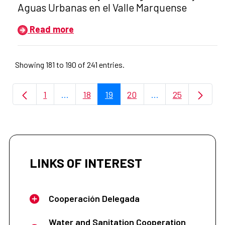
Aguas Urbanas en el Valle Marquense
Read more
Showing 181 to 190 of 241 entries.
1
...
18
19
20
...
25
Page
Intermediate Pages Use TAB to navigate.
Page
Page
Page
Intermediate Page
Page
LINKS OF INTEREST
Cooperación Delegada
Water and Sanitation Cooperation