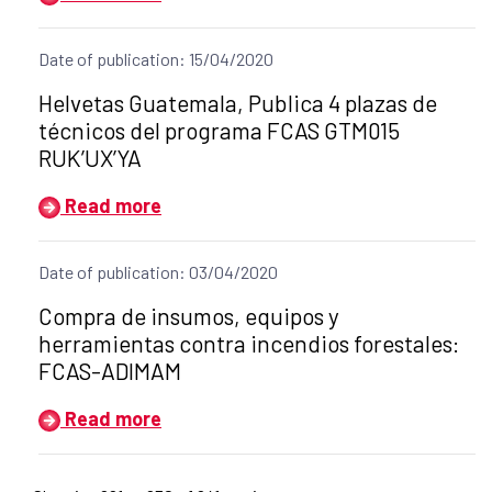
Date of publication: 15/04/2020
Title of the announcement:
Helvetas Guatemala, Publica 4 plazas de
técnicos del programa FCAS GTM015
RUK’UX’YA
Read more
Date of publication: 03/04/2020
Title of the announcement:
Compra de insumos, equipos y
herramientas contra incendios forestales:
FCAS-ADIMAM
Read more