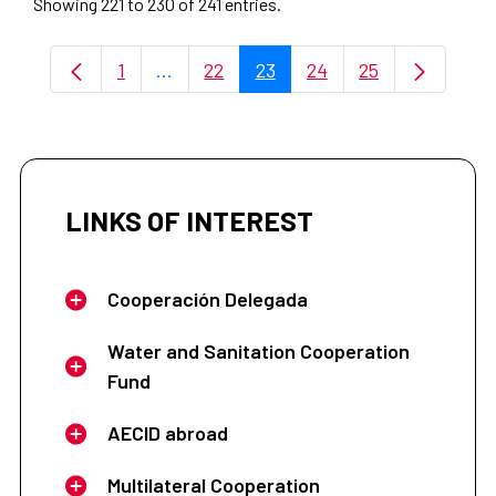
Showing 221 to 230 of 241 entries.
1
...
22
23
24
25
Page
Intermediate Pages Use TAB to navigat
Page
Page
Page
Page
LINKS OF INTEREST
Cooperación Delegada
Water and Sanitation Cooperation
Fund
AECID abroad
Multilateral Cooperation