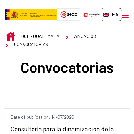
Skip to Main Content
EN-GB
men
INICIO
OCE - GUATEMALA
ANUNCIOS
CONVOCATORIAS
Convocatorias
Date of publication: 14/07/2020
Title of the announcement:
Consultoría para la dinamización de la