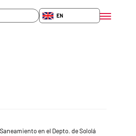
EN-GB
menú móvil a
 Saneamiento en el Depto. de Sololá