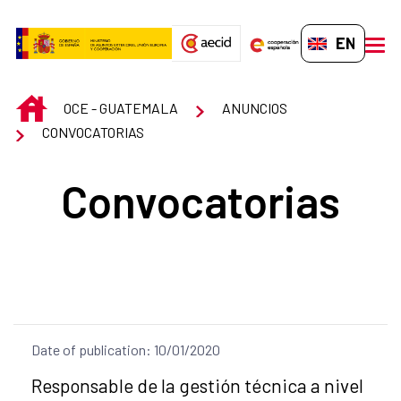
Skip to Main Content
EN-GB
men
INICIO
OCE - GUATEMALA
ANUNCIOS
CONVOCATORIAS
Convocatorias
Date of publication: 10/01/2020
Title of the announcement:
Responsable de la gestión técnica a nivel