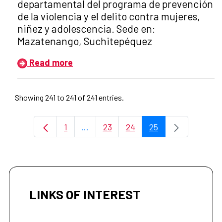
departamental del programa de prevención
de la violencia y el delito contra mujeres,
niñez y adolescencia. Sede en:
Mazatenango, Suchitepéquez
Read more
Showing 241 to 241 of 241 entries.
1
...
23
24
25
Page
Intermediate Pages Use TAB to navi
Page
Page
Page
LINKS OF INTEREST