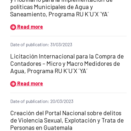
políticas Municipales de Agua y
Saneamiento, Programa RU K´U´X ´YA´
Read more
Date of publication: 31/03/2023
Title of the announcement:
Licitación Internacional para la Compra de
Contadores – Micro y Macro Medidores de
Agua, Programa RU K´U´X ´YA´
Read more
Date of publication: 20/03/2023
Title of the announcement:
Creación del Portal Nacional sobre delitos
de Violencia Sexual, Explotación y Trata de
Personas en Guatemala