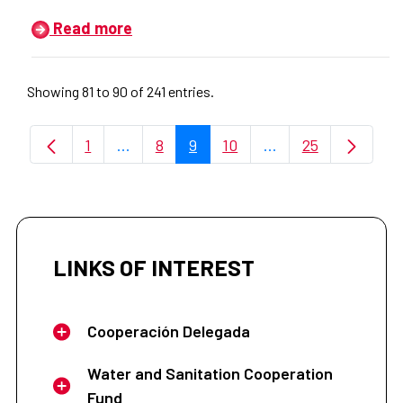
Read more
Showing 81 to 90 of 241 entries.
1
...
8
9
10
...
25
Page
Intermediate Pages Use TAB to navigate
Page
Page
Page
Intermediate Pages
Page
LINKS OF INTEREST
Cooperación Delegada
Water and Sanitation Cooperation
Fund