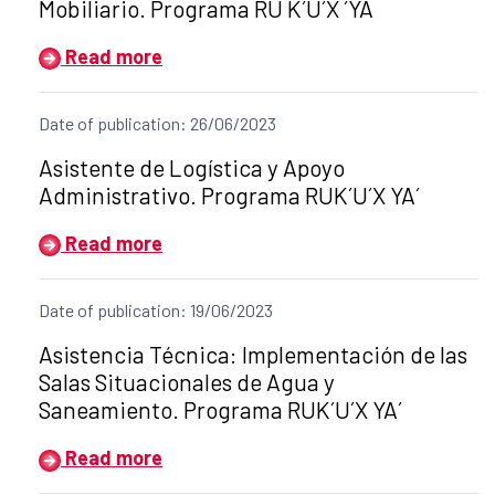
Mobiliario. Programa RU K´U´X ´YA
Read more
Date of publication: 26/06/2023
Title of the announcement:
Asistente de Logística y Apoyo
Administrativo. Programa RUK´U´X YA´
Read more
Date of publication: 19/06/2023
Title of the announcement:
Asistencia Técnica: Implementación de las
Salas Situacionales de Agua y
Saneamiento. Programa RUK´U´X YA´
Read more