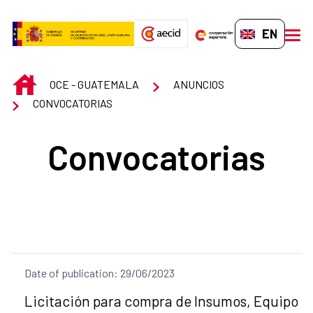
Skip to Main Content
EN-GB
men
INICIO
OCE - GUATEMALA
ANUNCIOS
CONVOCATORIAS
Convocatorias
Date of publication: 29/06/2023
Title of the announcement:
Licitación para compra de Insumos, Equipo