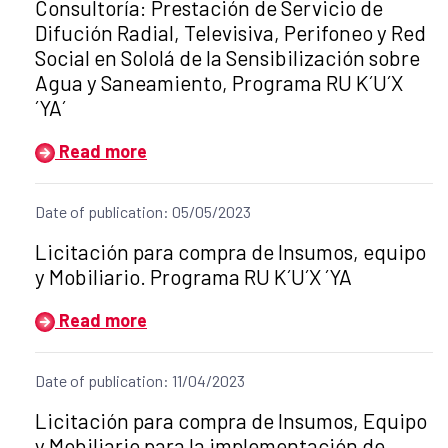
Title of the announcement:
Consultoría: Prestación de Servicio de
Difución Radial, Televisiva, Perifoneo y Red
Social en Sololá de la Sensibilización sobre
Agua y Saneamiento, Programa RU K´U´X
´YA´
Read more
Date of publication: 05/05/2023
Title of the announcement:
Licitación para compra de Insumos, equipo
y Mobiliario. Programa RU K´U´X ´YA
Read more
Date of publication: 11/04/2023
Title of the announcement:
Licitación para compra de Insumos, Equipo
y Mobiliario para la implementación de