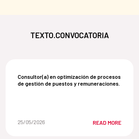
TEXTO.CONVOCATORIA
Consultor(a) en optimización de procesos de ges
Consultor(a) en optimización de procesos
de gestión de puestos y remuneraciones.
Date of the news::
25/05/2026
READ MORE