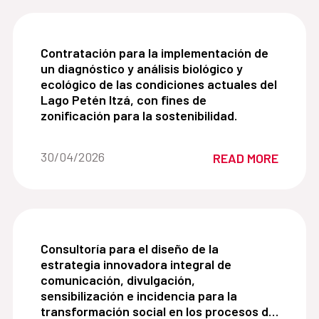
Contratación para la implementación de un diagnós
Contratación para la implementación de
un diagnóstico y análisis biológico y
ecológico de las condiciones actuales del
Lago Petén Itzá, con fines de
zonificación para la sostenibilidad.
Date of the news::
30/04/2026
READ MORE
Consultoría para el diseño de la estrategia innov
Consultoría para el diseño de la
estrategia innovadora integral de
comunicación, divulgación,
sensibilización e incidencia para la
transformación social en los procesos de