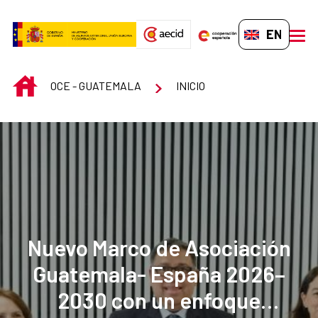
Skip to Main Content
EN-GB
men
INICIO
OCE - GUATEMALA
INICIO
Nuevo Marco de Asociación
Guatemala- España 2026–
2030 con un enfoque