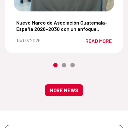
e becas 2026–2027:
Nuevo Marco de Asociación Guatemala- España 20
Nuevo Marco de Asociación Guatemala-
España 2026–2030 con un enfoque
participativo e inclusivo
Date of the news::
13/07/2026
READ MORE
MORE NEWS