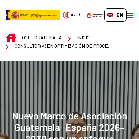
Skip to Main Content
EN-GB
men
INICIO
OCE - GUATEMALA
INICIO
CONSULTOR(A) EN OPTIMIZACIÓN DE PROCESOS DE GESTIÓN DE PUESTOS Y REMUNERACIONES.
Nuevo Marco de Asociación
Guatemala- España 2026–
2030 con un enfoque