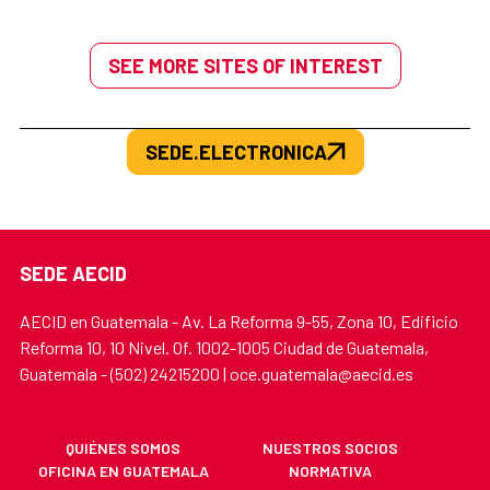
SEE MORE SITES OF INTEREST
SEDE.ELECTRONICA
SEDE AECID
AECID en Guatemala - Av. La Reforma 9-55, Zona 10, Edificio
Reforma 10, 10 Nivel. Of. 1002-1005 Ciudad de Guatemala,
Guatemala - (502) 24215200 | oce.guatemala@aecid.es
QUIÉNES SOMOS
NUESTROS SOCIOS
OFICINA EN GUATEMALA
NORMATIVA