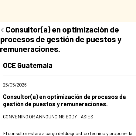
Consultor(a) en optimización de
procesos de gestión de puestos y
remuneraciones.
Ad section:
OCE Guatemala
Date of publication of the news item
25/05/2026
Title of the announcement:
Consultor(a) en optimización de procesos de
gestión de puestos y remuneraciones.
CONVENING OR ANNOUNCING BODY - ASIES
El consultor estará a cargo del diagnóstico técnico y proponer la