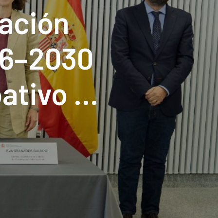
ación
26–2030
ativo e