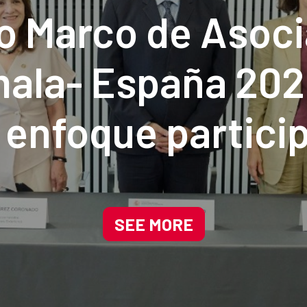
o Marco de Asoci
ala- España 20
 enfoque particip
inclusivo
SEE MORE