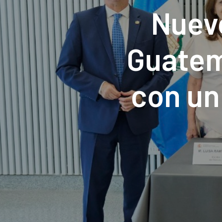
Nuev
Guatem
con un