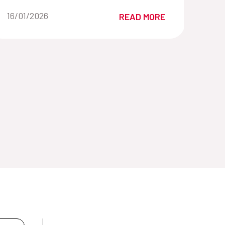
Date of the news::
16/01/2026
READ MORE