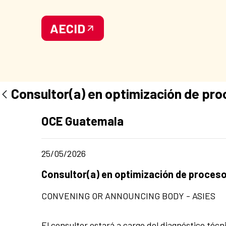
AECID
Consultor(a) en optimización de pr
Ad section:
OCE Guatemala
Date of publication of the news item
25/05/2026
Title of the announcement:
Consultor(a) en optimización de proces
CONVENING OR ANNOUNCING BODY - ASIES
El consultor estará a cargo del diagnóstico técni