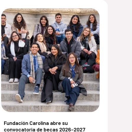
ivo:
nacional Feminista para el Desarrollo:
Fundación Carolina abre su convocatoria de becas 20
Fundación Carolina abre su
convocatoria de becas 2026–2027