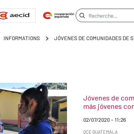
Barre de recher
INFORMATIONS
Título de la noti
Jóvenes de comu
más jóvenes con
Fecha de publicación d
02/07/2020 - 11:26
Categorías de la notici
OCE GUATEMALA