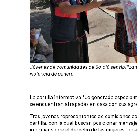
Pie de foto:
Jóvenes de comunidades de Sololá sensibilizan
violencia de género
La cartilla informativa fue generada especia
Contenido de la noticia
se encuentran atrapadas en casa con sus agres
Tres jóvenes representantes de comisiones co
cartilla, con la cual buscan posicionar mensaj
informar sobre el derecho de las mujeres, niñas