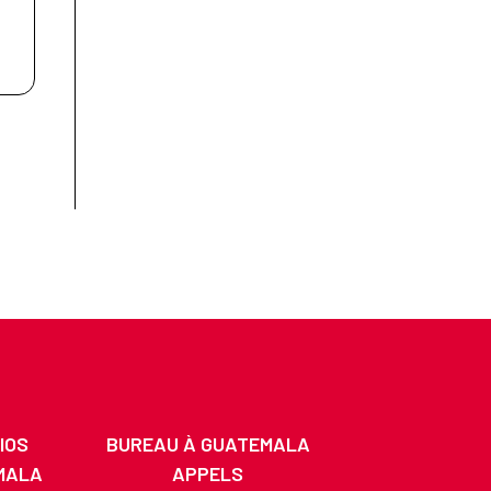
IOS
BUREAU À GUATEMALA
MALA
APPELS