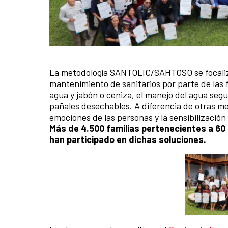
La metodología SANTOLIC/SAHTOSO se focaliza
Contenido de la noticia
mantenimiento de sanitarios por parte de las f
agua y jabón o ceniza, el manejo del agua seg
pañales desechables. A diferencia de otras met
emociones de las personas y la sensibilizació
Más de 4.500 familias pertenecientes a 6
han participado en dichas soluciones.