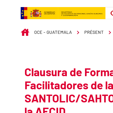
Saut au contenu principal
INICIO
OCE - GUATEMALA
PRÉSENT
Atrás
Clausura de Form
Facilitadores de l
SANTOLIC/SAHTOS
la AECID