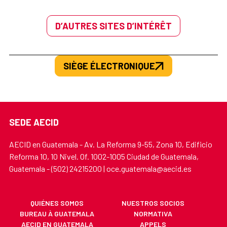
D’AUTRES SITES D’INTÉRÊT
SIÈGE ÉLECTRONIQUE
SEDE AECID
AECID en Guatemala - Av. La Reforma 9-55, Zona 10, Edificio
Reforma 10, 10 Nivel. Of. 1002-1005 Ciudad de Guatemala,
Guatemala - (502) 24215200 | oce.guatemala@aecid.es
QUIÉNES SOMOS
NUESTROS SOCIOS
BUREAU À GUATEMALA
NORMATIVA
AECID EN GUATEMALA
APPELS