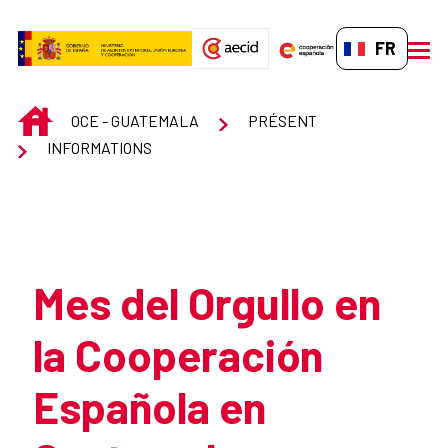
Saut au contenu principal
FR-FR
men
INICIO
OCE - GUATEMALA
PRÉSENT
INFORMATIONS
Atrás
Mes del Orgullo en
la Cooperación
Española en