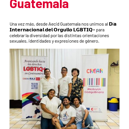
Guatemala
Resumen de la noticia
Una vez más, desde Aecid Guatemala nos unimos al 𝗗í𝗮
𝗜𝗻𝘁𝗲𝗿𝗻𝗮𝗰𝗶𝗼𝗻𝗮𝗹 𝗱𝗲𝗹 𝗢𝗿𝗴𝘂𝗹𝗹𝗼 𝗟𝗚𝗕𝗧𝗜𝗤+ para
celebrar la diversidad por las distintas orientaciones
sexuales, identidades y expresiones de género.