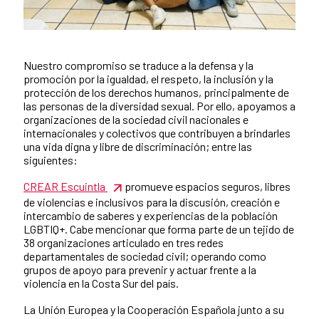
Nuestro compromiso se traduce a la defensa y la
Contenido de la noticia
promoción por la igualdad, el respeto, la inclusión y la
protección de los derechos humanos, principalmente de
las personas de la diversidad sexual. Por ello, apoyamos a
organizaciones de la sociedad civil nacionales e
internacionales y colectivos que contribuyen a brindarles
una vida digna y libre de discriminación; entre las
siguientes:
CREAR Escuintla
promueve espacios seguros, libres
de violencias e inclusivos para la discusión, creación e
intercambio de saberes y experiencias de la población
LGBTIQ+. Cabe mencionar que forma parte de un tejido de
38 organizaciones articulado en tres redes
departamentales de sociedad civil; operando como
grupos de apoyo para prevenir y actuar frente a la
violencia en la Costa Sur del país.
La Unión Europea y la Cooperación Española junto a su