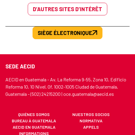
D’AUTRES SITES D’INTÉRÊT
SIÈGE ÉLECTRONIQUE
SEDE AECID
AECID en Guatemala - Av. La Reforma 9-55, Zona 10, Edificio
Reforma 10, 10 Nivel. Of. 1002-1005 Ciudad de Guatemala,
Guatemala - (502) 24215200 | oce.guatemala@aecid.es
QUIÉNES SOMOS
NUESTROS SOCIOS
BUREAU À GUATEMALA
NORMATIVA
AECID EN GUATEMALA
APPELS
INFORMATIONS