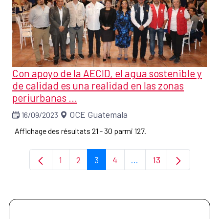
Con apoyo de la AECID, el agua sostenible y
de calidad es una realidad en las zonas
periurbanas ...
OCE Guatemala
16/09/2023
Affichage des résultats 21 - 30 parmi 127.
1
2
3
4
...
13
Page
Page
Page
Page
Pages intermédiaires U
Page