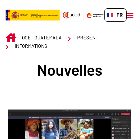
Saut au contenu principal
FR-FR
men
INICIO
OCE - GUATEMALA
PRÉSENT
INFORMATIONS
Nouvelles