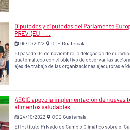
científicos, mapas de exposición de amenazas climát
uno de los diseños de huerto vertical para espacios
ampliamente promovida en diversos espacios de form
Diputados y diputadas del Parlamento Europ
PREVI (EU – ...
05/11/2022
OCE Guatemala
El pasado 04 de noviembre la delegación de eurodiput
guatemalteco con el objetivo de observar las accion
ejes de trabajo de las organizaciones ejecutoras e id
poblaciones beneficiarias del Programa Prevención de
Niñez y Adolescencia, implementado en los departa
Chimaltenango, Sololá y Guatemala.
AECID apoyó la implementación de nuevas t
alimentos saludables
24/10/2022
OCE Guatemala
El Instituto Privado de Cambio Climático sobre el Ca