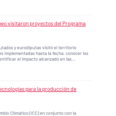
icas, escenarios climáticos de temperatura y
 reducidos, una estructura que fue
ación a diferentes públicos.
eo visitaron proyectos del Programa
ados y eurodiputas visitó el territorio
es implementadas hasta la fecha, conocer los
entificar el impacto alcanzado en las
 la Violencia y el Delito contra Mujeres,
mentos de la Costa Sur de Guatemala,
ecnologías para la producción de
mbio Climático (ICC) en conjunto con la