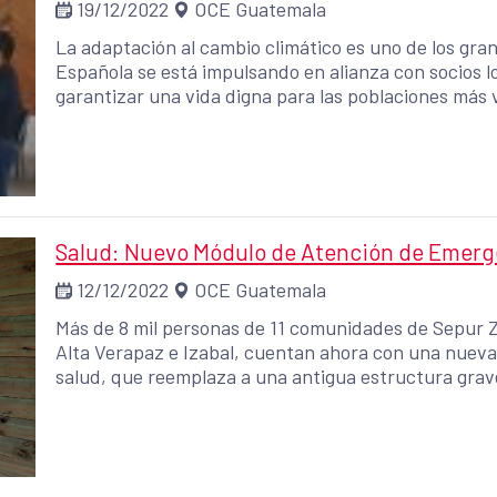
19/12/2022
OCE Guatemala
La adaptación al cambio climático es uno de los gra
Española se está impulsando en alianza con socios loc
garantizar una vida digna para las poblaciones más vulnera
aliados en Guatemala es el Instituto Privado de Inv
organización que fue apoyada por Aecid, en el mar
Climático en América Latina y Caribe -ARAUCLIMA- 
principales logros alcanzados en un proyecto imple
comunidades, del departamento de Sololá entre el 2020 y el 2022. El proyec
trabajo para lograr i) Mayor acceso a agua segura y 
Salud: Nuevo Módulo de Atención de Emerg
de la gobernanza municipal y local relativa a la segur
12/12/2022
OCE Guatemala
abordaje integral que incluya la adaptación climática
interrelaciones entre la adaptación climática y la seguridad
Más de 8 mil personas de 11 comunidades de Sepur 
del proyecto, Pablo Yax, el ICC, manifestó que la am
Alta Verapaz e Izabal, cuentan ahora con una nueva 
fundamental para lograr los resultados alcanzados y
salud, que reemplaza a una antigua estructura gra
ese esfuerzo colectivo. Destacó la participación de 
estragos producidos por las tormentas tropicales ET
que participaron en el proyecto, como Lorena Gualq
Cuarixché, líderes y lideresas como Amarilis Ajcaló
Domingo Nimajay, de la comunidad de Yaxón-Neboyá. Entre los principales resultados, 
priorizó los siguientes: 18 grupos comunitarios fortalecieron sus capacidades, a través del