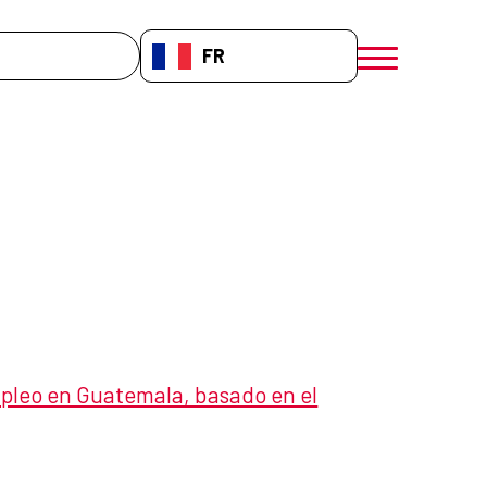
che
FR-FR
menú móvil a
mpleo en Guatemala, basado en el