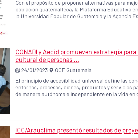
Con el propósito de proponer alternativas para mejor
población guatemalteca, la Plataforma Educativa en
la Universidad Popular de Guatemala y la Agencia E
Desarrollo (AECID) realizarán un ciclo de conferenci
Gestión por Competencias.
CONADI y Aecid promueven estrategia para e
cultural de personas ...
24/01/2023
OCE Guatemala
El principio de accesibilidad universal define las c
entornos, procesos, bienes, productos y servicios p
de manera autónoma e independiente en la vida en 
personas con discapacidad es uno de los grandes des
ICC/Arauclima presentó resultados de proye