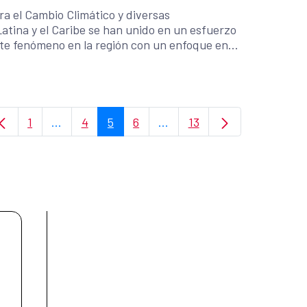
tra el Cambio Climático y diversas
atina y el Caribe se han unido en un esfuerzo
te fenómeno en la región con un enfoque en
1
...
4
5
6
...
13
Page
Pages intermédiaires Utilisez TAB pour naviguer
Page
Page
Page
Pages intermédiaires Utilis
Page