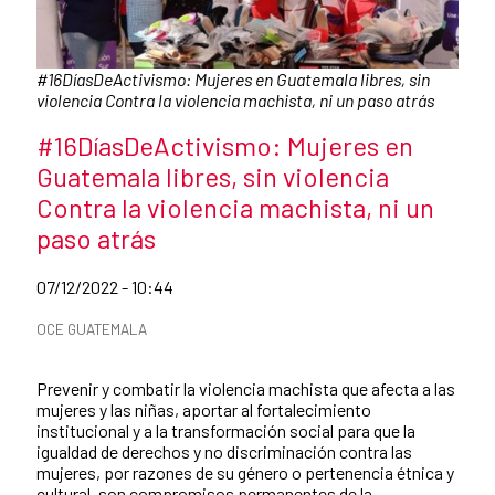
Caption:
#16DíasDeActivismo: Mujeres en Guatemala libres, sin
violencia Contra la violencia machista, ni un paso atrás
News title
#16DíasDeActivismo: Mujeres en
Guatemala libres, sin violencia
Contra la violencia machista, ni un
paso atrás
Date of publication of the news item
07/12/2022 - 10:44
News categories
OCE GUATEMALA
Summary of the news
Prevenir y combatir la violencia machista que afecta a las
mujeres y las niñas, aportar al fortalecimiento
institucional y a la transformación social para que la
igualdad de derechos y no discriminación contra las
mujeres, por razones de su género o pertenencia étnica y
cultural, son compromisos permanentes de la