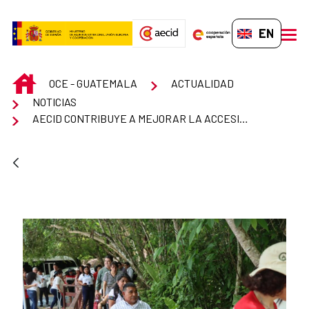
Skip to Main Content
EN-GB
men
INICIO
OCE - GUATEMALA
ACTUALIDAD
NOTICIAS
AECID CONTRIBUYE A MEJORAR LA ACCESIBILIDAD UNIVERSAL AL PATRIMONIO CULTURAL DE GUATEMALA