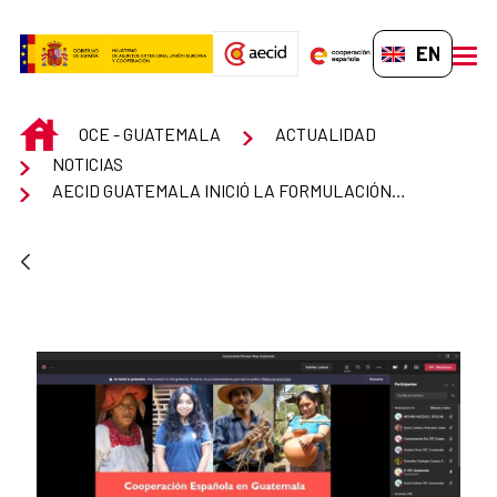
Skip to Main Content
EN-GB
men
INICIO
OCE - GUATEMALA
ACTUALIDAD
NOTICIAS
AECID GUATEMALA INICIÓ LA FORMULACIÓN DEL MARCO DE ASOCIACIÓN PAÍS 2021-2024