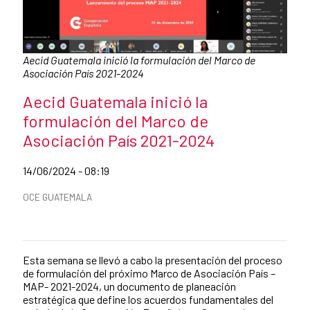
Caption:
Aecid Guatemala inició la formulación del Marco de
Asociación País 2021-2024
News title
Aecid Guatemala inició la
formulación del Marco de
Asociación País 2021-2024
Date of publication of the news item
14/06/2024 - 08:19
News categories
OCE GUATEMALA
Summary of the news
Esta semana se llevó a cabo la presentación del proceso
News content
de formulación del próximo Marco de Asociación País –
MAP- 2021-2024, un documento de planeación
estratégica que define los acuerdos fundamentales del