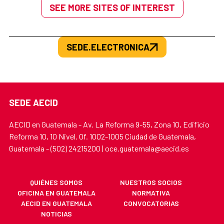
SEE MORE SITES OF INTEREST
SEDE.ELECTRONICA
SEDE AECID
AECID en Guatemala - Av. La Reforma 9-55, Zona 10, Edificio
Reforma 10, 10 Nivel. Of. 1002-1005 Ciudad de Guatemala,
Guatemala - (502) 24215200 | oce.guatemala@aecid.es
QUIÉNES SOMOS
NUESTROS SOCIOS
OFICINA EN GUATEMALA
NORMATIVA
AECID EN GUATEMALA
CONVOCATORIAS
NOTICIAS