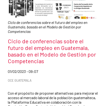
Caption:
Ciclo de conferencias sobre el futuro del empleo en
Guatemala, basado en el Modelo de Gestión por
Competencias
News title
Ciclo de conferencias sobre el
futuro del empleo en Guatemala,
basado en el Modelo de Gestión por
Competencias
Date of publication of the news item
01/02/2023 - 09:07
News categories
OCE GUATEMALA
Summary of the news
Con el propósito de proponer alternativas para mejorar el
acceso al mercado laboral de la población guatemalteca,
la Plataforma Educativa en colaboración con la