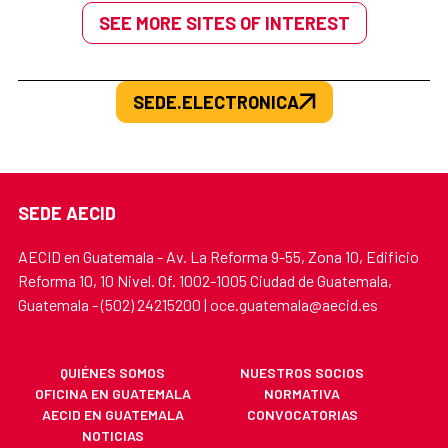
SEE MORE SITES OF INTEREST
SEDE.ELECTRONICA
SEDE AECID
AECID en Guatemala - Av. La Reforma 9-55, Zona 10, Edificio
Reforma 10, 10 Nivel. Of. 1002-1005 Ciudad de Guatemala,
Guatemala - (502) 24215200 | oce.guatemala@aecid.es
QUIÉNES SOMOS
NUESTROS SOCIOS
OFICINA EN GUATEMALA
NORMATIVA
AECID EN GUATEMALA
CONVOCATORIAS
NOTICIAS