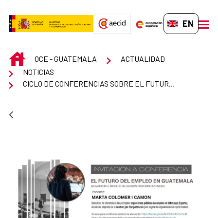
Skip to Main Content
EN-GB
men
INICIO
OCE - GUATEMALA
ACTUALIDAD
NOTICIAS
CICLO DE CONFERENCIAS SOBRE EL FUTURO DEL EMPLEO EN GUATEMALA, BASADO EN EL MODELO DE GESTIÓN POR COMPETENCIAS