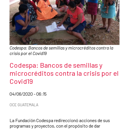
Caption:
Codespa: Bancos de semillas y microcréditos contra la
crisis por el Covid19
News title
Codespa: Bancos de semillas y
microcréditos contra la crisis por el
Covid19
Date of publication of the news item
04/06/2020 - 06:15
News categories
OCE GUATEMALA
Summary of the news
La Fundación Codespa redireccionó acciones de sus
programas y proyectos, con el propósito de dar