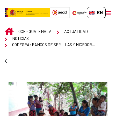
Skip to Main Content
EN-GB
men
INICIO
OCE - GUATEMALA
ACTUALIDAD
NOTICIAS
CODESPA: BANCOS DE SEMILLAS Y MICROCRÉDITOS CONTRA LA CRISIS POR EL COVID19