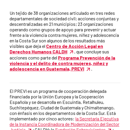
Summary of the news
Un tejido de 38 organizaciones articulado en tres redes
departamentales de sociedad civil; acciones conjuntas y
descentralizadas en 21 municipios; 23 organizaciones
operando como grupos de apoyo para prevenir y actuar
frente a la violencia contra mujeres, niñez y adolescencia
en la Costa Sur son algunos de los resultados más
visibles que deja el
Centro de Acción Legal en
Derechos Humanos CALDH
, que concluye sus
acciones como parte del
Programa Prevención de la
violencia y el delito de contra mujeres, niñez y
adolescencia en Guatemala, PREVI
.
El PREVI es un programa de cooperación delegada
News content
financiada por la Unión Europea y la Cooperación
Española y se desarrolla en Escuintla, Retalhuleu,
Suchitepéquez, Ciudad de Guatemala y Chimaltenango,
con énfasis en los departamentos de la Costa Sur. Está
implementado por cinco actores:
la Secretaría Ejecutiva
de la Instancia Coordinadora de Modernización del Sector
Justicia
; CALDH; la
Fundación Sobrevivientes
;