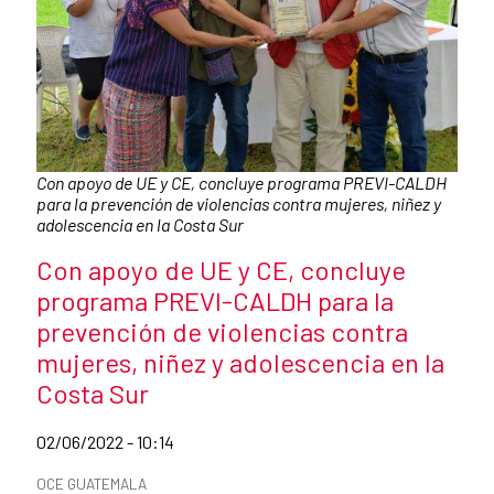
Caption:
Con apoyo de UE y CE, concluye programa PREVI-CALDH
para la prevención de violencias contra mujeres, niñez y
adolescencia en la Costa Sur
News title
Con apoyo de UE y CE, concluye
programa PREVI-CALDH para la
prevención de violencias contra
mujeres, niñez y adolescencia en la
Costa Sur
Date of publication of the news item
02/06/2022 - 10:14
News categories
OCE GUATEMALA