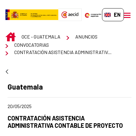
Skip to Main Content
EN-GB
men
INICIO
OCE - GUATEMALA
ANUNCIOS
CONVOCATORIAS
CONTRATACIÓN ASISTENCIA ADMINISTRATIVA CONTABLE DE PROYECTO
Ad section:
Guatemala
Date of publication of the news item
20/05/2025
Title of the announcement:
CONTRATACIÓN ASISTENCIA
ADMINISTRATIVA CONTABLE DE PROYECTO