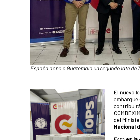
Caption:
España dona a Guatemala un segundo lote de 3
El nuevo l
News content
embarque d
contribuir
COMBEXIM e
del Ministe
Nacional d
Esta
es la