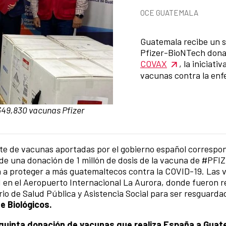
News categories
OCE GUATEMALA
Summary of the news
Guatemala recibe un s
Pfizer-BioNTech dona
COVAX
, la iniciati
vacunas contra la en
49,830 vacunas Pfizer
ote de vacunas aportadas por el gobierno español correspo
e una donación de 1 millón de dosis de la vacuna de #PFIZ
á a proteger a más guatemaltecos contra la COVID-19. Las 
n el Aeropuerto Internacional La Aurora, donde fueron re
rio de Salud Pública y Asistencia Social para ser resguarda
e Biológicos.
 quinta donación de vacunas que realiza España a Gua