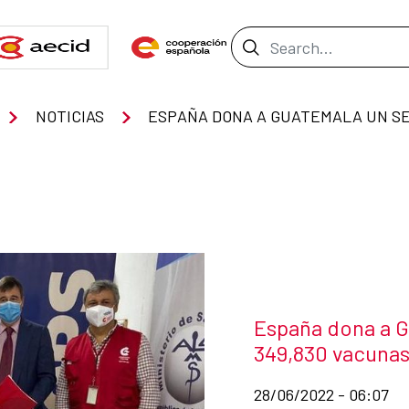
Search Bar
NOTICIAS
News title
España dona a G
349,830 vacunas
Date of publication of
28/06/2022 - 06:07