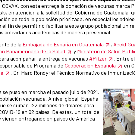
COVAX, con esta entrega la donación de vacunas marca P
sis, en atención a la solicitud del Gobierno de Guatemala,
ción de toda la población priorizada, en especial los adol
 el fin de permitir o facilitar a este grupo poblacional un r
us actividades académicas de manera presencial.
nte de la
Embajada de España en Guatemala
,
Aecid Gu
ón Panamericana de la Salud
y
Ministerio de Salud Públi
s para acompañar la entrega de vacunas
#Pfizer
. Entre e
 Responsable de Programa de
Cooperación Española
en G
te
, Dr. Marc Rondy; el Técnico Normativo de Inmunizac
se puso en marcha el pasado julio de 2021,
oblación vacunada. A nivel global, España
 que se suman 122 millones de dólares para
COVID-19 en 92 países. De estas, un total de
se vienen entregando en países de América