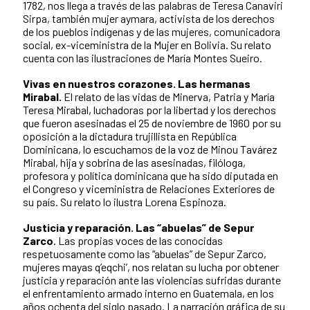
1782, nos llega a través de las palabras de Teresa Canaviri
Sirpa, también mujer aymara, activista de los derechos
de los pueblos indígenas y de las mujeres, comunicadora
social, ex-viceministra de la Mujer en Bolivia. Su relato
cuenta con las ilustraciones de María Montes Sueiro.
Vivas en nuestros corazones. Las hermanas
Mirabal.
El relato de las vidas de Minerva, Patria y María
Teresa Mirabal, luchadoras por la libertad y los derechos
que fueron asesinadas el 25 de noviembre de 1960 por su
oposición a la dictadura trujillista en República
Dominicana, lo escuchamos de la voz de Minou Tavárez
Mirabal, hija y sobrina de las asesinadas, filóloga,
profesora y política dominicana que ha sido diputada en
el Congreso y viceministra de Relaciones Exteriores de
su país. Su relato lo ilustra Lorena Espinoza.
Justicia y reparación. Las “abuelas” de Sepur
Zarco
. Las propias voces de las conocidas
respetuosamente como las “abuelas” de Sepur Zarco,
mujeres mayas q’eqchi’, nos relatan su lucha por obtener
justicia y reparación ante las violencias sufridas durante
el enfrentamiento armado interno en Guatemala, en los
años ochenta del siglo pasado. La narración gráfica de su