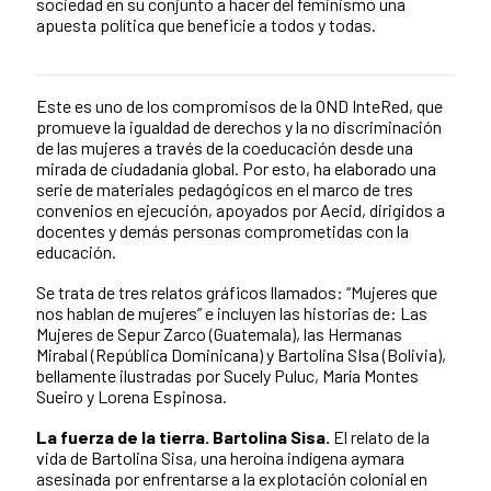
sociedad en su conjunto a hacer del feminismo una
apuesta política que beneficie a todos y todas.
Este es uno de los compromisos de la OND InteRed, que
News content
promueve la igualdad de derechos y la no discriminación
de las mujeres a través de la coeducación desde una
mirada de ciudadanía global. Por esto, ha elaborado una
serie de materiales pedagógicos en el marco de tres
convenios en ejecución, apoyados por Aecid, dirigidos a
docentes y demás personas comprometidas con la
educación.
Se trata de tres relatos gráficos llamados: “Mujeres que
nos hablan de mujeres” e incluyen las historias de: Las
Mujeres de Sepur Zarco (Guatemala), las Hermanas
Mirabal (República Dominicana) y Bartolina SIsa (Bolivia),
bellamente ilustradas por Sucely Puluc, María Montes
Sueiro y Lorena Espinosa.
La fuerza de la tierra. Bartolina Sisa.
El relato de la
vida de Bartolina Sisa, una heroína indígena aymara
asesinada por enfrentarse a la explotación colonial en