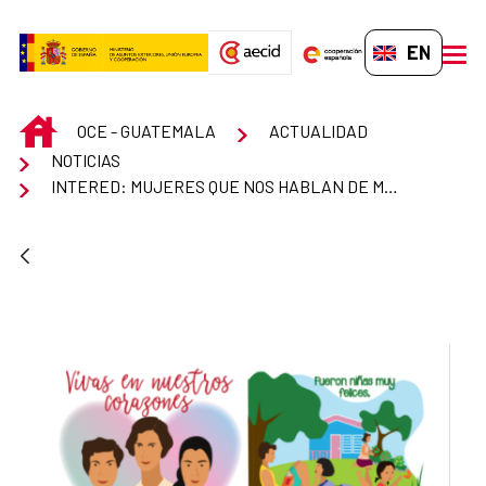
Skip to Main Content
EN-GB
men
INICIO
OCE - GUATEMALA
ACTUALIDAD
NOTICIAS
INTERED: MUJERES QUE NOS HABLAN DE MUJERES. MATERIALES PEDAGÓGICOS PARA DESCARGAR