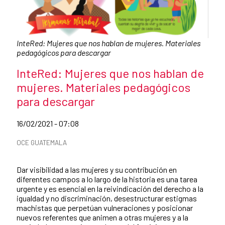
Caption:
InteRed: Mujeres que nos hablan de mujeres. Materiales
pedagógicos para descargar
News title
InteRed: Mujeres que nos hablan de
mujeres. Materiales pedagógicos
para descargar
Date of publication of the news item
16/02/2021 - 07:08
News categories
OCE GUATEMALA
Summary of the news
Dar visibilidad a las mujeres y su contribución en
diferentes campos a lo largo de la historia es una tarea
urgente y es esencial en la reivindicación del derecho a la
igualdad y no discriminación, desestructurar estigmas
machistas que perpetúan vulneraciones y posicionar
nuevos referentes que animen a otras mujeres y a la