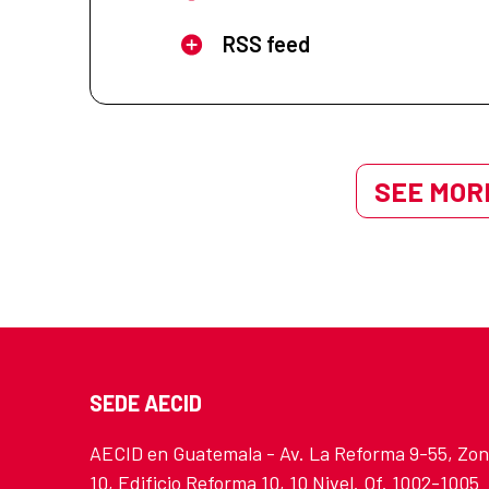
RSS feed
SEE MORE
SEDE AECID
AECID en Guatemala - Av. La Reforma 9-55, Zo
10, Edificio Reforma 10, 10 Nivel. Of. 1002-1005