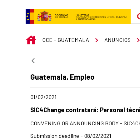
Skip to Main Content
INICIO
OCE - GUATEMALA
ANUNCIOS
Ad section:
Guatemala, Empleo
Date of publication of the news item
01/02/2021
Title of the announcement:
SIC4Change contratará: Personal técni
CONVENING OR ANNOUNCING BODY - SIC4
Submission deadline - 08/02/2021