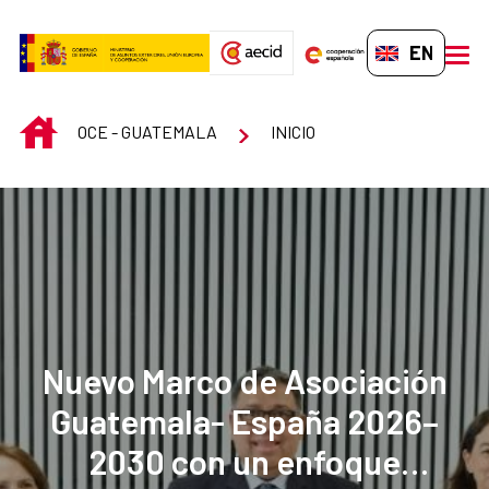
Skip to Main Content
EN-GB
men
INICIO
OCE - GUATEMALA
INICIO
Nuevo Marco de Asociación
Guatemala- España 2026–
2030 con un enfoque