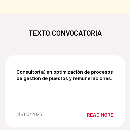
TEXTO.CONVOCATORIA
Consultor(a) en optimización de procesos de ges
Consultor(a) en optimización de procesos
de gestión de puestos y remuneraciones.
Date of the news::
25/05/2026
READ MORE