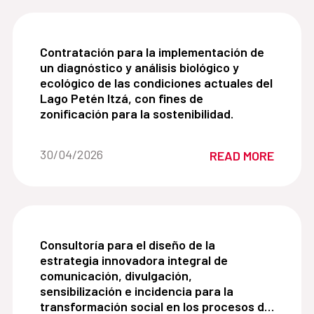
Contratación para la implementación de un diagnós
Contratación para la implementación de
un diagnóstico y análisis biológico y
ecológico de las condiciones actuales del
Lago Petén Itzá, con fines de
zonificación para la sostenibilidad.
Date of the news::
30/04/2026
READ MORE
Consultoría para el diseño de la estrategia innov
Consultoría para el diseño de la
estrategia innovadora integral de
comunicación, divulgación,
sensibilización e incidencia para la
transformación social en los procesos de