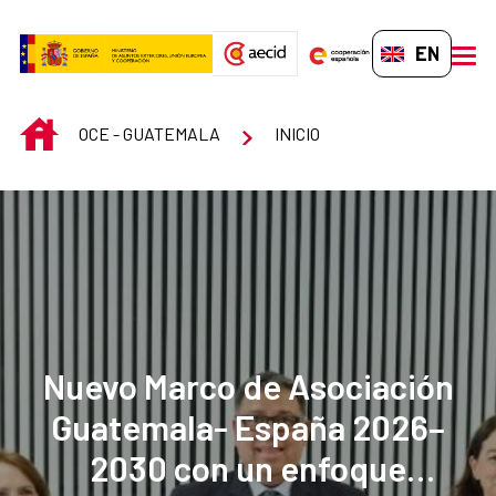
Skip to Main Content
EN-GB
men
INICIO
OCE - GUATEMALA
INICIO
Nuevo Marco de Asociación
Guatemala- España 2026–
2030 con un enfoque