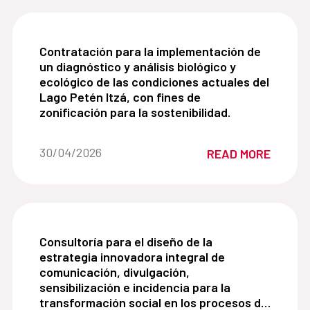
Contratación para la implementación de un diagnós
Contratación para la implementación de
un diagnóstico y análisis biológico y
ecológico de las condiciones actuales del
Lago Petén Itzá, con fines de
zonificación para la sostenibilidad.
Date of the news::
30/04/2026
READ MORE
Consultoría para el diseño de la estrategia innov
Consultoría para el diseño de la
estrategia innovadora integral de
comunicación, divulgación,
sensibilización e incidencia para la
transformación social en los procesos de