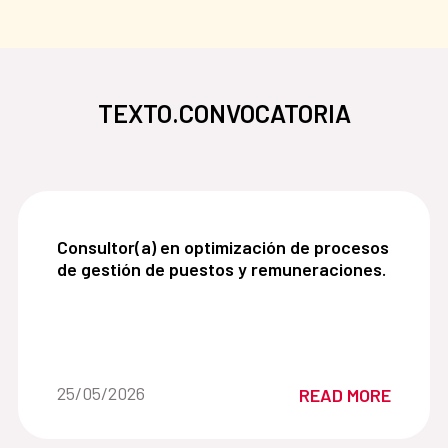
TEXTO.CONVOCATORIA
Consultor(a) en optimización de procesos de ges
Consultor(a) en optimización de procesos
de gestión de puestos y remuneraciones.
Date of the news::
25/05/2026
READ MORE