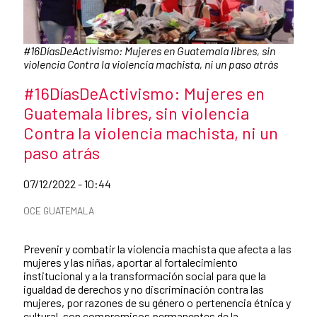
Pie de foto:
#16DíasDeActivismo: Mujeres en Guatemala libres, sin
violencia Contra la violencia machista, ni un paso atrás
Título de la noticia
#16DíasDeActivismo: Mujeres en
Guatemala libres, sin violencia
Contra la violencia machista, ni un
paso atrás
Fecha de publicación de la noticia
07/12/2022 - 10:44
Categorías de la noticia
OCE GUATEMALA
Resumen de la noticia
Prevenir y combatir la violencia machista que afecta a las
mujeres y las niñas, aportar al fortalecimiento
institucional y a la transformación social para que la
igualdad de derechos y no discriminación contra las
mujeres, por razones de su género o pertenencia étnica y
cultural, son compromisos permanentes de la