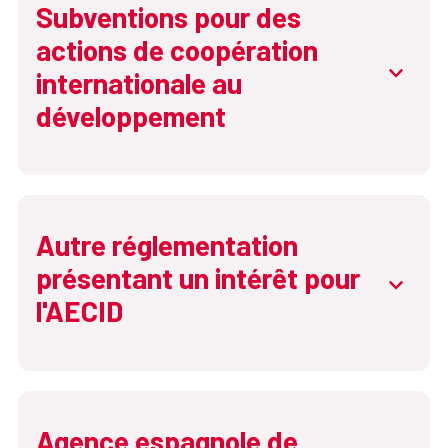
Subventions pour des
actions de coopération
abrir.de
internationale au
développement
Autre réglementation
présentant un intérêt pour
abrir.de
l'AECID
Agence espagnole de