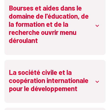
Comisión Interterritorial de Cooperación
Bourses et aides dans le
para el Desarrollo
domaine de l'éducation, de
Consejo de Política Exterior
la formation et de la
abrir.de
Ministerio de Asuntos Exteriores, Unión
recherche ouvrir menu
Europea y Cooperación
déroulant
Secretaría de Estado de Cooperación
Internacional
Consejo Superior de Cooperación para el
Desarrollo Sostenible y la Solidaridad
La société civile et la
Global
coopération internationale
abrir.de
pour le développement