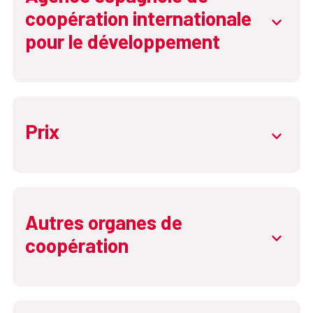
coopération internationale
abrir.de
pour le développement
Prix
abrir.de
Autres organes de
abrir.de
coopération