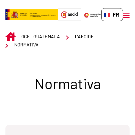
Saut au contenu principal
FR-FR
men
INICIO
OCE - GUATEMALA
L'AECIDE
NORMATIVA
Normativa