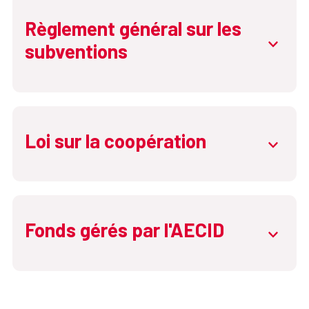
Règlement général sur les
abrir.de
subventions
Loi sur la coopération
abrir.de
Fonds gérés par l'AECID
abrir.de