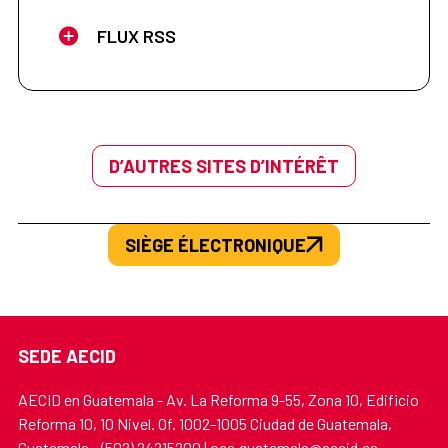
FLUX RSS
D’AUTRES SITES D’INTÉRÊT
SIÈGE ÉLECTRONIQUE
SEDE AECID
AECID en Guatemala - Av. La Reforma 9-55, Zona 10, Edificio
Reforma 10, 10 Nivel. Of. 1002-1005 Ciudad de Guatemala,
Guatemala - (502) 24215200 | oce.guatemala@aecid.es