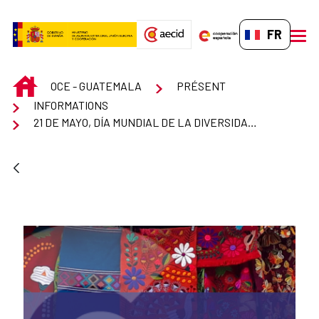
Saut au contenu principal
FR-FR
men
INICIO
OCE - GUATEMALA
PRÉSENT
INFORMATIONS
21 DE MAYO, DÍA MUNDIAL DE LA DIVERSIDAD CULTURAL PARA EL DIÁLOGO Y EL DESARROLLO