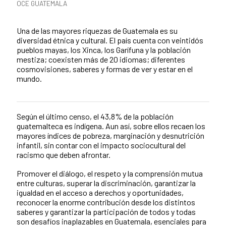
Categorías de la noticia
OCE GUATEMALA
Resumen de la noticia
Una de las mayores riquezas de Guatemala es su
diversidad étnica y cultural. El país cuenta con veintidós
pueblos mayas, los Xinca, los Garífuna y la población
mestiza; coexisten más de 20 idiomas; diferentes
cosmovisiones, saberes y formas de ver y estar en el
mundo.
Según el último censo, el 43,8% de la población
Contenido de la noticia
guatemalteca es indígena. Aun así, sobre ellos recaen los
mayores índices de pobreza, marginación y desnutrición
infantil, sin contar con el impacto sociocultural del
racismo que deben afrontar.
Promover el diálogo, el respeto y la comprensión mutua
entre culturas, superar la discriminación, garantizar la
igualdad en el acceso a derechos y oportunidades,
reconocer la enorme contribución desde los distintos
saberes y garantizar la participación de todos y todas
son desafíos inaplazables en Guatemala, esenciales para