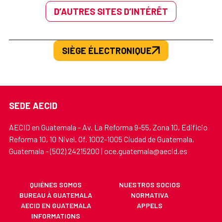
D’AUTRES SITES D’INTÉRÊT
SIÈGE ÉLECTRONIQUE
SEDE AECID
AECID en Guatemala - Av. La Reforma 9-55, Zona 10, Edificio
Reforma 10, 10 Nivel. Of. 1002-1005 Ciudad de Guatemala,
Guatemala - (502) 24215200 | oce.guatemala@aecid.es
QUIÉNES SOMOS
NUESTROS SOCIOS
BUREAU À GUATEMALA
NORMATIVA
AECID EN GUATEMALA
APPELS
INFORMATIONS