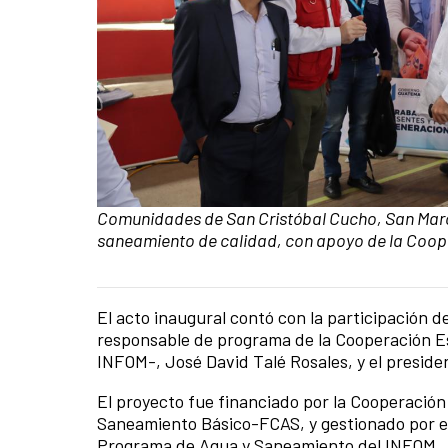
Pie de foto:
Comunidades de San Cristóbal Cucho, San Marc
saneamiento de calidad, con apoyo de la Coo
El acto inaugural contó con la participación 
Contenido de la noticia
responsable de programa de la Cooperación Es
INFOM-, José David Talé Rosales, y el presiden
El proyecto fue financiado por la Cooperación
Saneamiento Básico-FCAS, y gestionado por el
Programa de Agua y Saneamiento del INFOM.