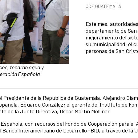
Categorías de la notici
OCE GUATEMALA
Resumen de la noticia
Este mes, autoridades
departamento de San 
mejoramiento del sist
su municipalidad, el c
personas de San Cristó
os, tendrán agua y
peración Española
del Presidente de la Republica de Guatemala, Alejandro Giam
pañola, Eduardo González; el gerente del Instituto de Fom
te de la Junta Directiva, Oscar Martin Molliner.
 Española, con recursos del Fondo de Cooperación para el A
 Banco Interamericano de Desarrollo -BID, a través de la 