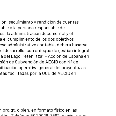
ción, seguimiento y rendición de cuentas
table a la persona responsable de
nes, la administración documental y el
 el cumplimiento de los dos objetivos
oceso administrativo contable, deberá basarse
 desarrollo, con enfoque de gestión integral
nca del Lago Petén Itzá” – Acción de España en
cesión de Subvención de AECID con Nº de
icación operativa general del proyecto, así
ntas facilitadas por la OCE de AECID en
org.gt, o bien, en formato físico en las
, Petén. Teléfono: 502 7926-3592, a más tardar