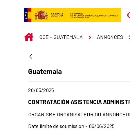
Saut au contenu principal
INICIO
OCE - GUATEMALA
ANNONCES
Apartado del anuncio:
Guatemala
Fecha de publicación de la noticia
20/05/2025
Título del anuncio:
CONTRATACIÓN ASISTENCIA ADMINIST
ORGANISME ORGANISATEUR OU ANNONCEU
Date limite de soumission - 06/06/2025