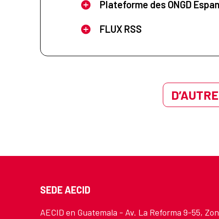
Plateforme des ONGD Espa
FLUX RSS
D’AUTRE
SEDE AECID
AECID en Guatemala - Av. La Reforma 9-55, Zo