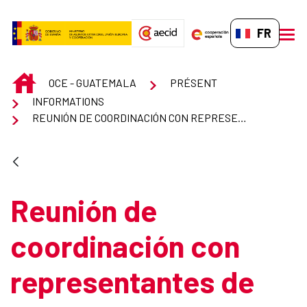
Saut au contenu principal
FR-FR
men
INICIO
OCE - GUATEMALA
PRÉSENT
INFORMATIONS
REUNIÓN DE COORDINACIÓN CON REPRESENTANTES DE ONGD´S ESPAÑOLAS
Reunión de
coordinación con
representantes de