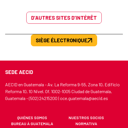
D’AUTRES SITES D’INTÉRÊT
SIÈGE ÉLECTRONIQUE
SEDE AECID
AECID en Guatemala - Av. La Reforma 9-55, Zona 10, Edificio
Reforma 10, 10 Nivel. Of. 1002-1005 Ciudad de Guatemala,
Guatemala - (502) 24215200 | oce.guatemala@aecid.es
QUIÉNES SOMOS
NUESTROS SOCIOS
BUREAU À GUATEMALA
NORMATIVA