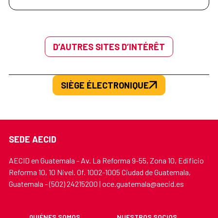
D’AUTRES SITES D’INTÉRÊT
SIÈGE ÉLECTRONIQUE
SEDE AECID
AECID en Guatemala - Av. La Reforma 9-55, Zona 10, Edificio
Reforma 10, 10 Nivel. Of. 1002-1005 Ciudad de Guatemala,
Guatemala - (502) 24215200 | oce.guatemala@aecid.es
QUIÉNES SOMOS
NUESTROS SOCIOS