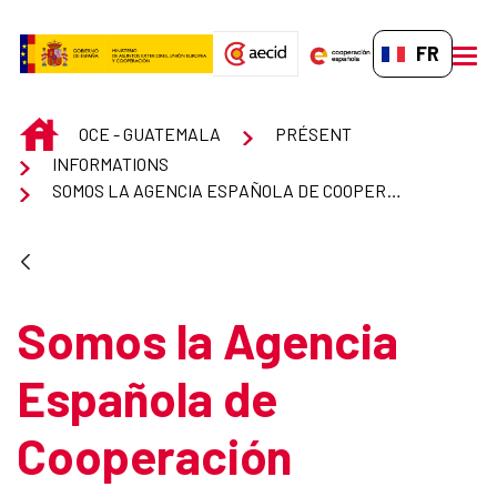
Saut au contenu principal
FR-FR
men
INICIO
OCE - GUATEMALA
PRÉSENT
INFORMATIONS
SOMOS LA AGENCIA ESPAÑOLA DE COOPERACIÓN INTERNACIONAL FEMINISTA PARA EL DESARROLLO
Somos la Agencia
Española de
Cooperación