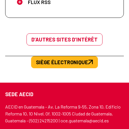
FLUX RSS
D’AUTRES SITES D’INTÉRÊT
SIÈGE ÉLECTRONIQUE
SEDE AECID
AECID en Guatemala - Av. La Reforma 9-55, Zona 10, Edificio
Reforma 10, 10 Nivel. Of. 1002-1005 Ciudad de Guatemala,
Guatemala - (502) 24215200 | oce.guatemala@aecid.es