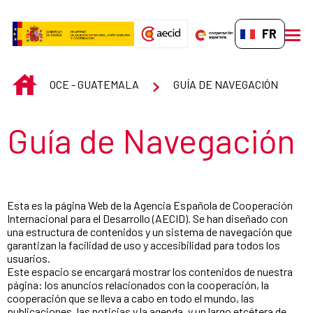
Saut au contenu principal
FR-FR
men
INICIO
OCE - GUATEMALA
GUÍA DE NAVEGACIÓN
Título de la sección
Guía de Navegación
Esta es la página Web de la Agencia Española de Cooperación
Internacional para el Desarrollo (AECID). Se han diseñado con
una estructura de contenidos y un sistema de navegación que
garantizan la facilidad de uso y accesibilidad para todos los
usuarios.
Este espacio se encargará mostrar los contenidos de nuestra
página: los anuncios relacionados con la cooperación, la
cooperación que se lleva a cabo en todo el mundo, las
publicaciones, las noticias y la agenda, y un largo etcétera de