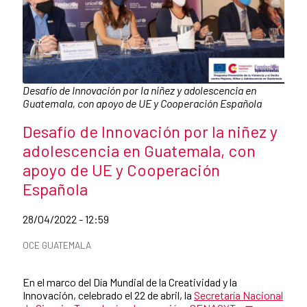
Caption:
Desafío de Innovación por la niñez y adolescencia en
Guatemala, con apoyo de UE y Cooperación Española
News title
Desafío de Innovación por la niñez y
adolescencia en Guatemala, con
apoyo de UE y Cooperación
Española
Date of publication of the news item
28/04/2022 - 12:59
News categories
OCE GUATEMALA
Summary of the news
En el marco del Día Mundial de la Creatividad y la
Innovación, celebrado el 22 de abril, la
Secretaría Nacional