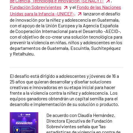
de Ciencia, Tecnología e Innovación -SENACYT-
,
Fundación Sobrevivientes
y el
Fondo de las Naciones
Unidas para la Infancia -UNICEF-,
lanzaron el desafío
de innovación por la niñez y adolescencia en Guatemala,
con el apoyo de la Unión Europea y la Agencia Española
de Cooperación Internacional para el Desarrollo -AECID-,
con el objetivo de co-crear una solución tecnológica para
prevenir la violencia en niñas, niños y adolescentes en los
departamentos de Guatemala, Escuintla, Suchitepéquez
y Retalhuleu.
El desafío está dirigido a adolescentes y jóvenes de 16 a
News content
25 años que quieran desarrollar y diseñar soluciones
creativas e innovadoras en su etapa inicial para hacer
frente a la violencia contra la niñez y adolescencia. Los
equipos ganadores obtendrán un capital semilla para el
desarrollo e implementación de su solución o producto.
De acuerdo con Claudia Hernández,
Directora Ejecutiva de Fundación
Sobrevivientes señala que “las
estadísticas de violencia en contra de