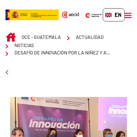
Skip to Main Content
EN-GB
men
INICIO
OCE - GUATEMALA
ACTUALIDAD
NOTICIAS
DESAFÍO DE INNOVACIÓN POR LA NIÑEZ Y ADOLESCENCIA EN GUATEMALA, CON APOYO DE UE Y COOPERACIÓN ESPAÑOLA