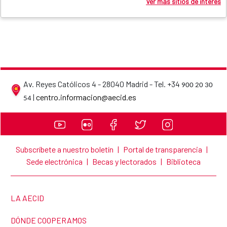
Ver más sitios de interés
Av. Reyes Católicos 4 - 28040 Madrid - Tel. +34
900 20 30
AECID contact details
|
centro.informacion@aecid.es
54
Subscríbete a nuestro boletín
|
Portal de transparencia
|
Sede electrónica
|
Becas y lectorados
|
Biblioteca
LINK TO THE WEBSITE:
LA AECID
LINK TO THE WEBSITE:
DÓNDE COOPERAMOS